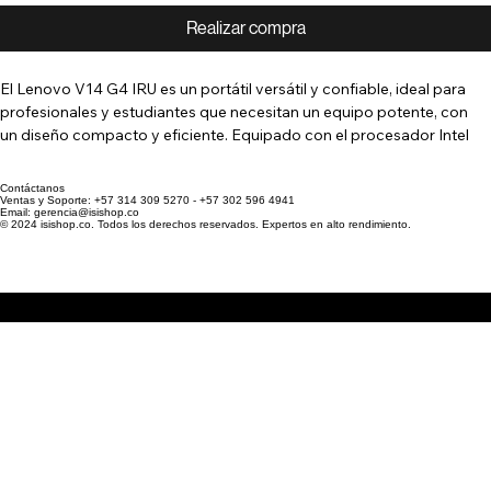
Realizar compra
El Lenovo V14 G4 IRU es un portátil versátil y confiable, ideal para 
profesionales y estudiantes que necesitan un equipo potente, con 
un diseño compacto y eficiente. Equipado con el procesador Intel 
Core i5 13420H de 13ª generación y 24GB de RAM, este dispositivo 
ofrece un rendimiento fluido y rápido, adecuado para tareas de 
Contáctanos
oficina, navegación web, videollamadas, edición ligera y multitarea.
Ventas y Soporte: +57 314 309 5270 - +57 302 596 4941
Email: gerencia@isishop.co
© 2024 isishop.co. Todos los derechos reservados. Expertos en alto rendimiento.
PROCESADOR INTEL CORE I5 13420HMEMORIA RAM 24GB 
DDR4 (8gb soldada + 16gb adicional)ALMACENAMIENTO 1TB SSD 
M.2 PCIePANTALLA 14″ FHDNO DVD – HDMI – RJ45
SISTEMA OPERATIVO: WINDOWS 11 HOMECOLOR IRON GREY
TECLADO EN ESPAÑOL
GARANTIA DIRECTAMENTE CON LA MARCA POR 12 MESES