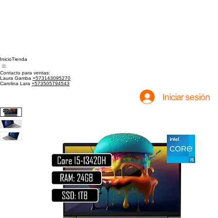
Inicio
Tienda
Contacto para ventas:
Laura Gamba
+573143095270
Carolina Lara
+573505794543
Iniciar sesión