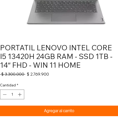
PORTATIL LENOVO INTEL CORE
I5 13420H 24GB RAM - SSD 1TB -
14″ FHD - WIN 11 HOME
Precio
Precio
 $ 3.300.000 
$ 2.769.900
de
oferta
Cantidad
*
Agregar al carrito