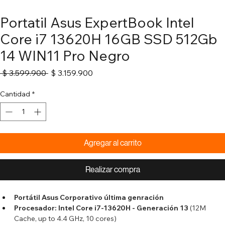
Portatil Asus ExpertBook Intel
Core i7 13620H 16GB SSD 512Gb
14 WIN11 Pro Negro
Precio
Precio
 $ 3.599.900 
$ 3.159.900
de
oferta
Cantidad
*
Agregar al carrito
Realizar compra
Portátil Asus Corporativo última genración
Procesador: Intel Core i7-13620H - Generación 13
 (12M 