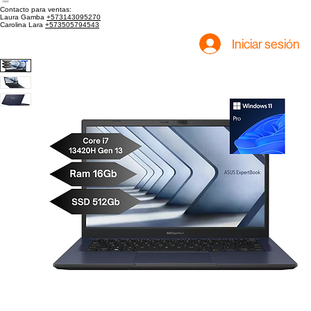
Inicio
Tienda
Contacto para ventas:
Laura Gamba
+573143095270
Carolina Lara
+573505794543
Iniciar sesión