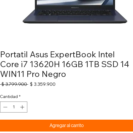
Portatil Asus ExpertBook Intel
Core i7 13620H 16GB 1TB SSD 14
WIN11 Pro Negro
Precio
Precio
 $ 3.799.900 
$ 3.359.900
de
oferta
Cantidad
*
Agregar al carrito