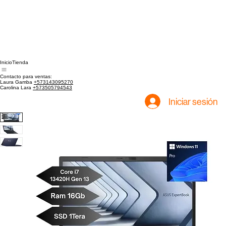
Inicio
Tienda
Contacto para ventas:
Laura Gamba
+573143095270
Carolina Lara
+573505794543
Iniciar sesión