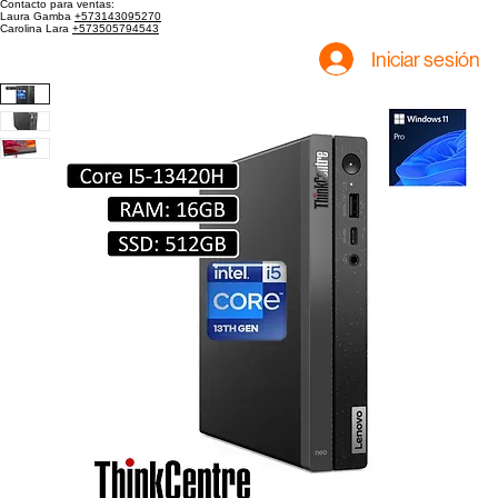
Inicio
Tienda
Contacto para ventas:
Laura Gamba
+573143095270
Carolina Lara
+573505794543
Iniciar sesión