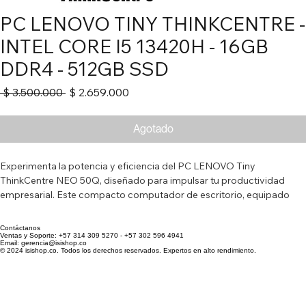
PC LENOVO TINY THINKCENTRE -
INTEL CORE I5 13420H - 16GB
DDR4 - 512GB SSD
Precio
Precio
 $ 3.500.000 
$ 2.659.000
de
oferta
Agotado
Experimenta la potencia y eficiencia del PC LENOVO Tiny 
ThinkCentre NEO 50Q, diseñado para impulsar tu productividad 
empresarial. Este compacto computador de escritorio, equipado 
con un procesador Intel Core i5-13420H de última generación, 16GB 
de RAM y un veloz SSD de 512GB, ofrece un rendimiento 
Contáctanos
excepcional para tareas exigentes y multitarea fluida. Su diseño 
Ventas y Soporte: +57 314 309 5270 - +57 302 596 4941
Email: gerencia@isishop.co
elegante y minimalista en color negro se adapta a cualquier espacio 
© 2024 isishop.co. Todos los derechos reservados. Expertos en alto rendimiento.
de trabajo, mientras que Windows 11 Pro proporciona una 
experiencia de usuario intuitiva y segura.