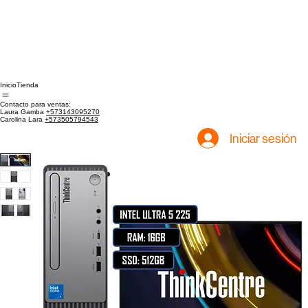
Inicio
Tienda
Contacto para ventas:
Laura Gamba
+573143095270
Carolina Lara
+573505794543
Iniciar sesión