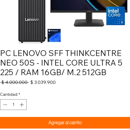
PC LENOVO SFF THINKCENTRE
NEO 50S - INTEL CORE ULTRA 5
225 / RAM 16GB/ M.2 512GB
Precio
Precio
 $ 4.000.000 
$ 3.039.900
de
oferta
Cantidad
*
Agregar al carrito