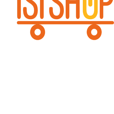
Potencia y Eficiencia para tu Productividad Digital
Envío Rápido
Entrega prioritaria para que tu productividad no se detenga.
Garantía Total
Respaldo directo y técnico en todos nuestros equipos de computo.
Soporte Técnico
Expertos listos para asesorarte en la configuración de tu estación.
Pagos Seguros
Transacciones protegidas con los estándares más altos de seguridad.
Contáctanos
Ventas y Soporte: +57 314 309 5270 - +57 302 596 4941
Email: gerencia@isishop.co
© 2024 isishop.co. Todos los derechos reservados. Expertos en alto rendimiento.