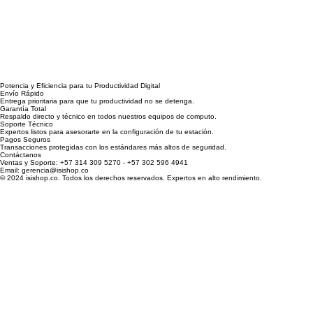
Potencia y Eficiencia para tu Productividad Digital
Envío Rápido
Entrega prioritaria para que tu productividad no se detenga.
Garantía Total
Respaldo directo y técnico en todos nuestros equipos de computo.
Soporte Técnico
Expertos listos para asesorarte en la configuración de tu estación.
Pagos Seguros
Transacciones protegidas con los estándares más altos de seguridad.
Contáctanos
Ventas y Soporte: +57 314 309 5270 - +57 302 596 4941
Email: gerencia@isishop.co
© 2024 isishop.co. Todos los derechos reservados. Expertos en alto rendimiento.