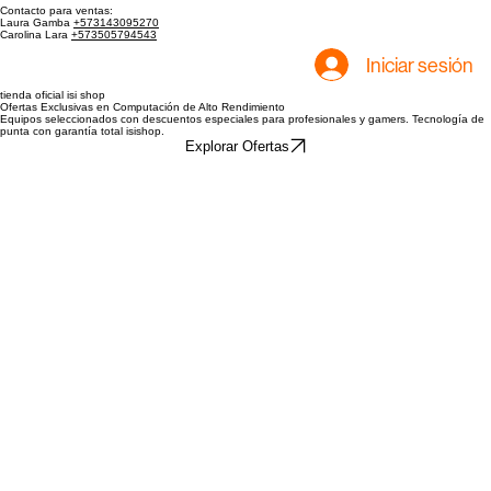
Tienda
Inicio
Contacto para ventas:
Laura Gamba
+573143095270
Carolina Lara
+573505794543
Iniciar sesión
tienda oficial isi shop
Ofertas Exclusivas en Computación de Alto Rendimiento
Equipos seleccionados con descuentos especiales para profesionales y gamers. Tecnología de
punta con garantía total isishop.
Explorar Ofertas