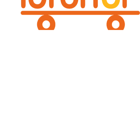
Potencia y Eficiencia para tu Productividad Digital
Envío Rápido
Entrega prioritaria para que tu productividad no se detenga.
Garantía Total
Respaldo directo y técnico en todos nuestros equipos de computo.
Soporte Técnico
Expertos listos para asesorarte en la configuración de tu estación.
Pagos Seguros
Transacciones protegidas con los estándares más altos de seguridad.
Contáctanos
Ventas y Soporte: +57 314 309 5270 - +57 302 596 4941
Email: gerencia@isishop.co
© 2024 isishop.co. Todos los derechos reservados. Expertos en alto rendimiento.