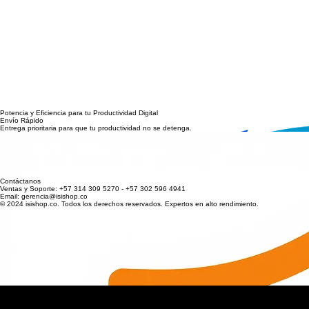
Potencia y Eficiencia para tu Productividad Digital
Envío Rápido
Entrega prioritaria para que tu productividad no se detenga.
Garantía Total
Respaldo directo y técnico en todos nuestros equipos de computo.
Soporte Técnico
Expertos listos para asesorarte en la configuración de tu estación.
Pagos Seguros
Transacciones protegidas con los estándares más altos de seguridad.
Contáctanos
Ventas y Soporte: +57 314 309 5270 - +57 302 596 4941
Email: gerencia@isishop.co
© 2024 isishop.co. Todos los derechos reservados. Expertos en alto rendimiento.