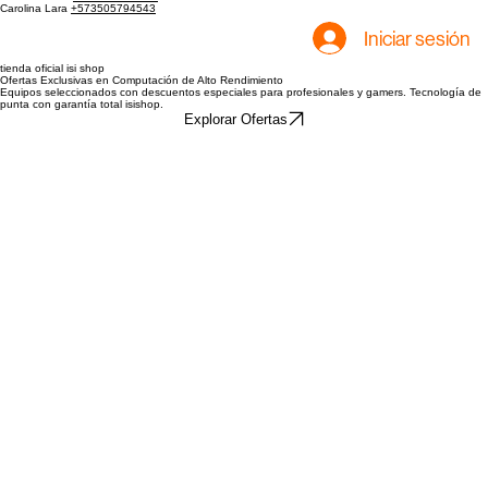
Contacto para ventas:
Laura Gamba
+573143095270
Carolina Lara
+573505794543
Iniciar sesión
tienda oficial isi shop
Ofertas Exclusivas en Computación de Alto Rendimiento
Equipos seleccionados con descuentos especiales para profesionales y gamers. Tecnología de
punta con garantía total isishop.
Explorar Ofertas