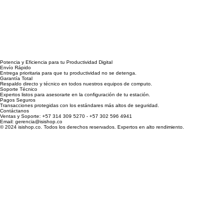
Potencia y Eficiencia para tu Productividad Digital
Envío Rápido
Entrega prioritaria para que tu productividad no se detenga.
Garantía Total
Respaldo directo y técnico en todos nuestros equipos de computo.
Soporte Técnico
Expertos listos para asesorarte en la configuración de tu estación.
Pagos Seguros
Transacciones protegidas con los estándares más altos de seguridad.
Contáctanos
Ventas y Soporte: +57 314 309 5270 - +57 302 596 4941
Email: gerencia@isishop.co
© 2024 isishop.co. Todos los derechos reservados. Expertos en alto rendimiento.