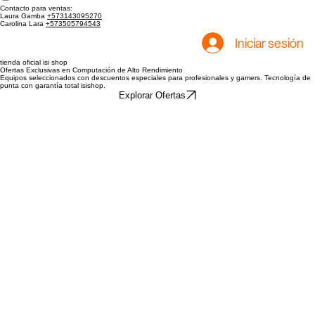
Tienda
Inicio
Contacto para ventas:
Laura Gamba
+573143095270
Carolina Lara
+573505794543
Iniciar sesión
tienda oficial isi shop
Ofertas Exclusivas en Computación de Alto Rendimiento
Equipos seleccionados con descuentos especiales para profesionales y gamers. Tecnología de
punta con garantía total isishop.
Explorar Ofertas