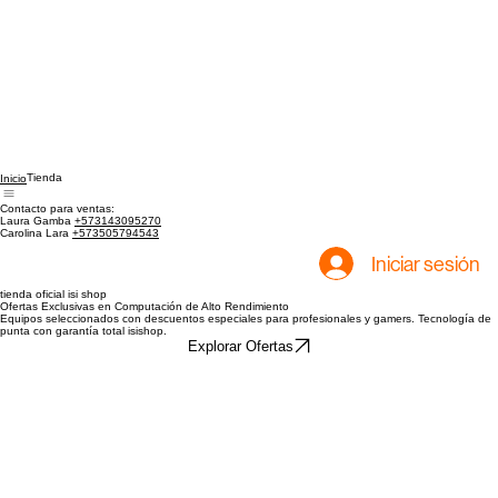
Tienda
Inicio
Contacto para ventas:
Laura Gamba
+573143095270
Carolina Lara
+573505794543
Iniciar sesión
tienda oficial isi shop
Ofertas Exclusivas en Computación de Alto Rendimiento
Equipos seleccionados con descuentos especiales para profesionales y gamers. Tecnología de
punta con garantía total isishop.
Explorar Ofertas