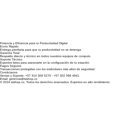
Potencia y Eficiencia para tu Productividad Digital
Envío Rápido
Entrega prioritaria para que tu productividad no se detenga.
Garantía Total
Respaldo directo y técnico en todos nuestros equipos de computo.
Soporte Técnico
Expertos listos para asesorarte en la configuración de tu estación.
Pagos Seguros
Transacciones protegidas con los estándares más altos de seguridad.
Contáctanos
Ventas y Soporte: +57 314 309 5270 - +57 302 596 4941
Email: gerencia@isishop.co
© 2024 isishop.co. Todos los derechos reservados. Expertos en alto rendimiento.